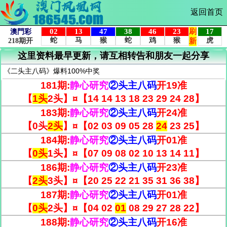
返回首页
这里资料最早更新，请互相转告和朋友一起分享
《二头主八码》爆料100%中奖
181期:
静心研究
②头主八码
开
19
准
【
1头
2头】¤【14 14 13 18 23 29 24 28】
183期:
静心研究
②头主八码
开
24
准
【0头
2头
】¤【02 03 09 05 28
24
23 25】
184期:
静心研究
②头主八码
开
01
准
【
0头
1头】¤【07 09 08 02 10 13 14 11】
186期:
静心研究
②头主八码
开
23
准
【
2头
3头】¤【20 25 22 21 35 31 36 38】
187期:
静心研究
②头主八码
开
01
准
【
0头
2头】¤【04 02
01
08 29 27 28 22】
188期:
静心研究
②头主八码
开
16
准