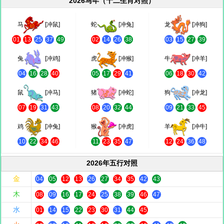
2026马年（十二生肖对照）
马
[冲鼠]
蛇
[冲兔]
龙
[冲狗]
01
13
25
37
49
02
14
26
38
03
15
27
39
兔
[冲鸡]
虎
[冲猴]
牛
[冲羊]
04
16
28
40
05
17
29
41
06
18
30
42
鼠
[冲马]
猪
[冲蛇]
狗
[冲龙]
07
19
31
43
08
20
32
44
09
21
33
45
鸡
[冲兔]
猴
[冲虎]
羊
[冲牛]
10
22
34
46
11
23
35
47
12
24
36
48
2026年五行对照
金
04
05
12
13
26
27
34
35
42
43
木
08
09
16
17
24
25
38
39
46
47
水
01
14
15
22
23
30
31
44
45