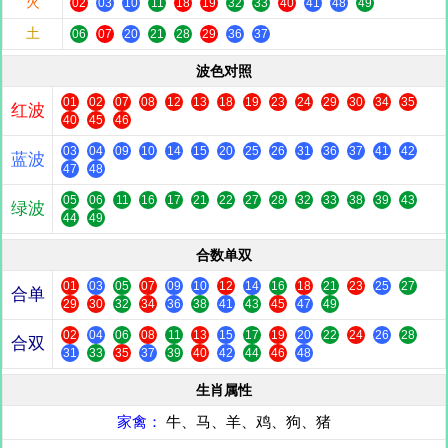
火
02
03
10
11
18
19
32
33
40
41
48
49
土
06
07
20
21
28
29
36
37
波色对照
01
02
07
08
12
13
18
19
23
24
29
30
34
35
红波
40
45
46
03
04
09
10
14
15
20
25
26
31
36
37
41
42
蓝波
47
48
05
06
11
16
17
21
22
27
28
32
33
38
39
43
绿波
44
49
合数单双
01
03
05
07
09
10
12
14
16
18
21
23
25
27
合单
29
30
32
34
36
38
41
43
45
47
49
02
04
06
08
11
13
15
17
19
20
22
24
26
28
合双
31
33
35
37
39
40
42
44
46
48
生肖属性
家禽：
牛、马、羊、鸡、狗、猪