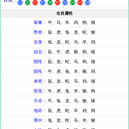
31
33
35
37
39
40
42
44
46
48
生肖属性
家禽：
牛、马、羊、鸡、狗、猪
野兽：
鼠、虎、兔、龙、蛇、猴
吉美：
兔、龙、蛇、马、羊、鸡
凶丑：
鼠、牛、虎、猴、狗、猪
阴性：
鼠、龙、蛇、马、狗、猪
阳性：
牛、虎、兔、羊、猴、鸡
单笔：
鼠、龙、蛇、马、鸡、猪
双笔：
牛、虎、兔、羊、猴、狗
天肖：
牛、兔、龙、马、猴、猪
地肖：
鼠、虎、蛇、羊、鸡、狗
黑中：
兔、龙、蛇、马、羊、猴