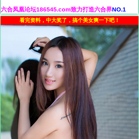
六合凤凰论坛186545.com致力打造六合界
NO.1
看完资料，中大奖了，搞个美女爽一下吧！