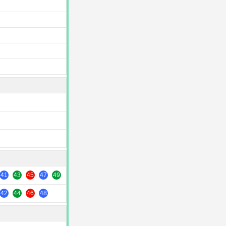
41
43
45
47
49
42
44
46
48