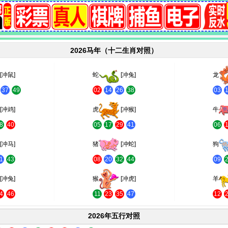
2026马年（十二生肖对照）
[冲鼠]
蛇
[冲兔]
龙
37
49
02
14
26
38
03
[冲鸡]
虎
[冲猴]
牛
8
40
05
17
29
41
06
[冲马]
猪
[冲蛇]
狗
1
43
08
20
32
44
09
[冲兔]
猴
[冲虎]
羊
4
46
11
23
35
47
12
2026年五行对照