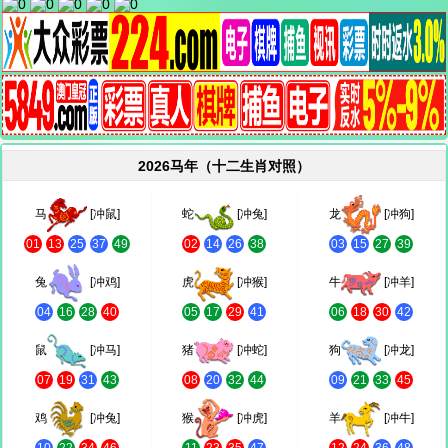
2026马年（十二生肖对照）
马
[冲鼠]
蛇
[冲兔]
龙
[冲狗]
01
13
25
37
49
02
14
26
38
03
15
27
39
兔
[冲鸡]
虎
[冲猴]
牛
[冲羊]
04
16
28
40
05
17
29
41
06
18
30
42
鼠
[冲马]
猪
[冲蛇]
狗
[冲龙]
07
19
31
43
08
20
32
44
09
21
33
45
鸡
[冲兔]
猴
[冲虎]
羊
[冲牛]