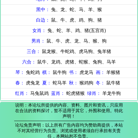
黑中：
兔、龙、蛇、马、羊、猴
白边：
鼠、牛、虎、鸡、狗、猪
女肖：
兔、蛇、羊、鸡、猪(五宫肖)
男肖：
鼠、牛、虎、龙、马、猴、狗
三合：
鼠龙猴、牛蛇鸡、虎马狗、兔羊猪
六合：
鼠牛、龙鸡、虎猪、蛇猴、兔狗、马羊
琴：
兔蛇鸡
棋：
鼠牛狗
书：
虎龙马
画：
羊猴猪
春：
虎兔龙
夏：
蛇马羊
秋：
猴鸡狗
冬：
鼠牛猪
红肖：
马兔鼠鸡
蓝肖：
蛇虎猪猴
绿肖：
羊龙牛狗
说明：本论坛所提供的内容、资料、图片和资讯，只应用
在合法的资料探讨，暂不适用于其它，外围和使用。特此
声明！
论坛免责声明：以上所有广告内容均为赞助商提供，本站
不对其经营行为负责。浏览或使用者须自行承担有关责
任，本网站恕不负责。