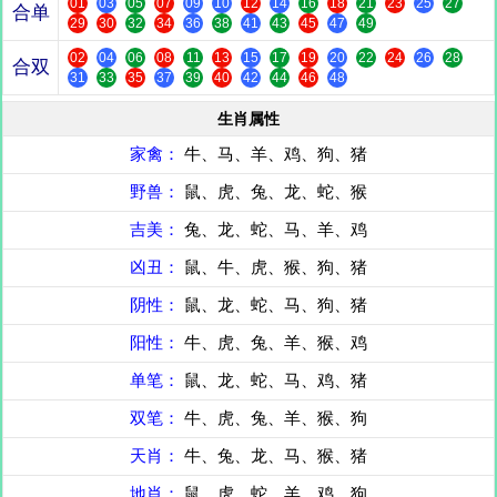
01
03
05
07
09
10
12
14
16
18
21
23
25
27
合单
29
30
32
34
36
38
41
43
45
47
49
02
04
06
08
11
13
15
17
19
20
22
24
26
28
合双
31
33
35
37
39
40
42
44
46
48
生肖属性
家禽：
牛、马、羊、鸡、狗、猪
野兽：
鼠、虎、兔、龙、蛇、猴
吉美：
兔、龙、蛇、马、羊、鸡
凶丑：
鼠、牛、虎、猴、狗、猪
阴性：
鼠、龙、蛇、马、狗、猪
阳性：
牛、虎、兔、羊、猴、鸡
单笔：
鼠、龙、蛇、马、鸡、猪
双笔：
牛、虎、兔、羊、猴、狗
天肖：
牛、兔、龙、马、猴、猪
地肖：
鼠、虎、蛇、羊、鸡、狗